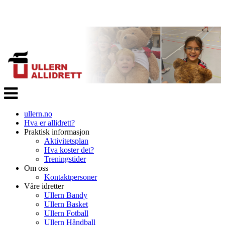
Veksle
navigasjon
ullern.no
Hva er allidrett?
Praktisk informasjon
Aktivitetsplan
Hva koster det?
Treningstider
Om oss
Kontaktpersoner
Våre idretter
Ullern Bandy
Ullern Basket
Ullern Fotball
Ullern Håndball