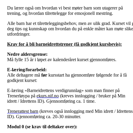
Du lærer også om hvordan vi best møter barn som utagerer på
trening, og hvordan tilrettelegge for emosjonell mestring.
Alle barn har et tilretteleggingsbehov, men av ulik grad. Kurset vil 
deg tips og kunnskap om hvordan du på enkle måter kan møte slik
utfordringer.
Krav for å bli barneidrettstrener (få godkjent kursbevis):
Nedre aldersgrense:
Må fylle 15 år i løpet av kalenderåret kurset gjennomføres.
E-læring/forarbeid:
Alle deltagere må
før
kursstart ha gjennomføre følgende for å få
godkjent kurset:
E-læring «Barneidrettens verdigrunnlag» som man finner på
Trenerløypa på
ekurs.nif.no
(kreves innlogging / bruker på Min
idrett / Idrettens ID). Gjennomføring ca. 1 time.
Trenerattest barn
(kreves også innlogging med Min idrett / Idrettens
ID). Gjennomføring ca. 20-30 minutter.
Modul 0 (se krav til deltaker over):