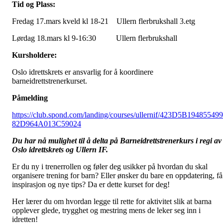
Tid og Plass:
Fredag 17.mars kveld kl 18-21 Ullern flerbrukshall 3.etg
Lørdag 18.mars kl 9-16:30 Ullern flerbrukshall
Kursholdere:
Oslo idrettskrets er ansvarlig for å koordinere
barneidrettstrenerkurset.
Påmelding
https://club.spond.com/landing/courses/ullernif/423D5B19485549
82D964A013C59024
Du har nå mulighet til å delta på Barneidrettstrenerkurs i regi av
Oslo idrettskrets og Ullern IF.
Er du ny i trenerrollen og føler deg usikker på hvordan du skal
organisere trening for barn? Eller ønsker du bare en oppdatering, få
inspirasjon og nye tips? Da er dette kurset for deg!
Her lærer du om hvordan legge til rette for aktivitet slik at barna
opplever glede, trygghet og mestring mens de leker seg inn i
idretten!