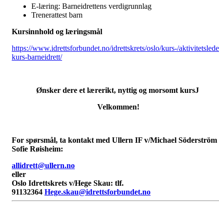
E-læring: Barneidrettens verdigrunnlag
Trenerattest barn
Kursinnhold og læringsmål
https://www.idrettsforbundet.no/idrettskrets/oslo/kurs-/aktivitetslede
kurs-barneidrett/
Ønsker dere et lærerikt, nyttig og morsomt kurs
J
Velkommen!
For spørsmål, ta kontakt med Ullern IF v/Michael Söderström 
Sofie Røisheim:
allidrett@ullern.no
eller
Oslo Idrettskrets v/Hege Skau: tlf.
91132364
Hege.skau@idrettsforbundet.no