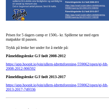
Prisen for 5 dagers camp er 1500,- kr. Spillerne tar med egen
matpakke til pausen.
Trykk på lenke her under for å melde på:
Påmeldingslenke G/J født 2008-2012
https://app.hoopit.io/join/ullern-idrettsforening-559062/open/gj-fdt-
2008-2012-906592
Påmeldingslenke G/J født 2013-2017
https://app.hoopit.io/join/ullern-idrettsforening-559062/open/gj-fdt-
2013-2017-749336