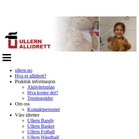
Veksle
navigasjon
ullern.no
Hva er allidrett?
Praktisk informasjon
Aktivitetsplan
Hva koster det?
Treningstider
Om oss
Kontaktpersoner
Våre idretter
Ullern Bandy
Ullern Basket
Ullern Fotball
Ullern Håndball