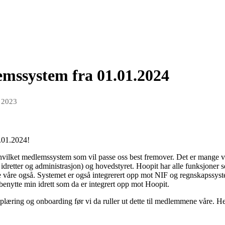
emssystem fra 01.01.2024
 2023
1.01.2024!
hvilket medlemssystem som vil passe oss best fremover. Det er mange v
le idretter og administrasjon) og hovedstyret. Hoopit har alle funksjoner 
 våre også. Systemet er også integrerert opp mot NIF og regnskapssystem
ytte min idrett som da er integrert opp mot Hoopit.
pplæring og onboarding før vi da ruller ut dette til medlemmene våre. H