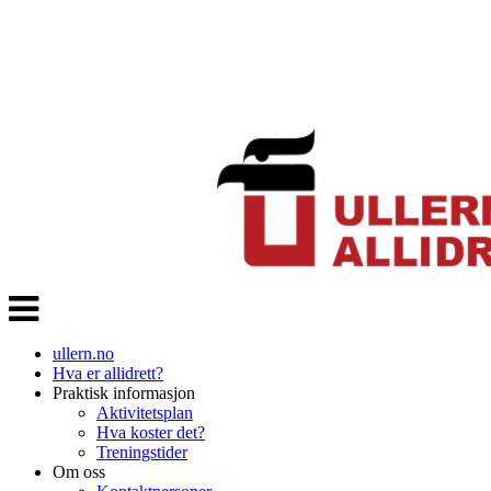
Veksle
navigasjon
ullern.no
Hva er allidrett?
Praktisk informasjon
Aktivitetsplan
Hva koster det?
Treningstider
Om oss