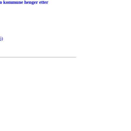
slo kommune henger etter
6)