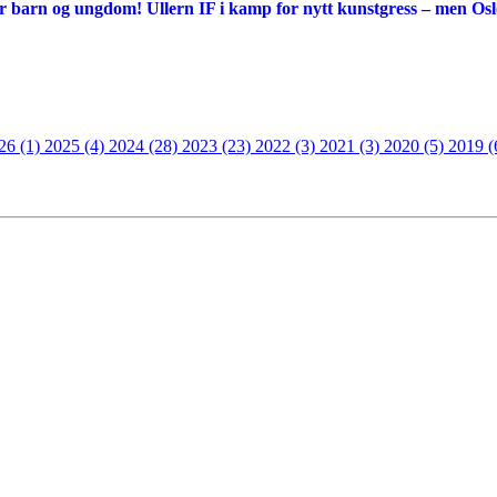
 for barn og ungdom! Ullern IF i kamp for nytt kunstgress – men O
26 (1)
2025 (4)
2024 (28)
2023 (23)
2022 (3)
2021 (3)
2020 (5)
2019 (