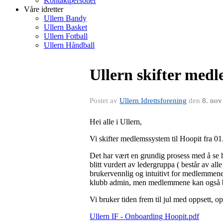
Kontaktpersoner
Våre idretter
Ullern Bandy
Ullern Basket
Ullern Fotball
Ullern Håndball
Ullern skifter medl
Postet av
Ullern Idrettsforening
den
8. nov
Hei alle i Ullern,
Vi skifter medlemssystem til Hoopit fra 0
Det har vært en grundig prosess med å se 
blitt vurdert av ledergruppa ( består av al
brukervennlig og intuitivt for medlemmene
klubb admin, men medlemmene kan også ben
Vi bruker tiden frem til jul med oppsett, o
Ullern IF - Onboarding Hoopit.pdf