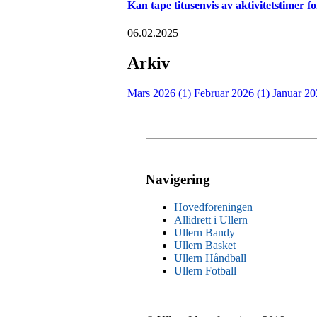
Kan tape titusenvis av aktivitetstimer
06.02.2025
Arkiv
Mars 2026 (1)
Februar 2026 (1)
Januar 20
Navigering
Hovedforeningen
Allidrett i Ullern
Ullern Bandy
Ullern Basket
Ullern Håndball
Ullern Fotball