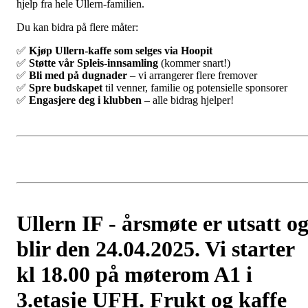
hjelp fra hele Ullern-familien.
Du kan bidra på flere måter:
✅
Kjøp Ullern-kaffe som selges via Hoopit
✅
Støtte vår Spleis-innsamling
(kommer snart!)
✅
Bli med på dugnader
– vi arrangerer flere fremover
✅
Spre budskapet
til venner, familie og potensielle sponsorer
✅
Engasjere deg i klubben
– alle bidrag hjelper!
Ullern IF - årsmøte er utsatt o
blir den 24.04.2025. Vi starter
kl 18.00 på møterom A1 i
3.etasje UFH. Frukt og kaffe