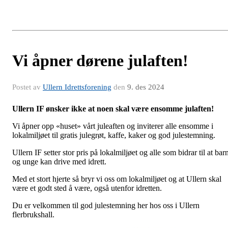
Vi åpner dørene julaften!
Postet av
Ullern Idrettsforening
den
9. des 2024
Ullern IF ønsker ikke at noen skal være ensomme julaften!
Vi åpner opp «huset» vårt juleaften og inviterer alle ensomme i
lokalmiljøet til gratis julegrøt, kaffe, kaker og
god
julestemning
.
Ullern IF setter stor pris på lokalmiljøet og alle som bidrar til at bar
og unge kan drive med idrett.
Med et stort hjerte så bryr vi oss om lokalmiljøet og at Ullern skal
være et godt sted å være, også utenfor idretten.
Du er velkommen til god julestemning her hos oss i Ullern
flerbrukshall.