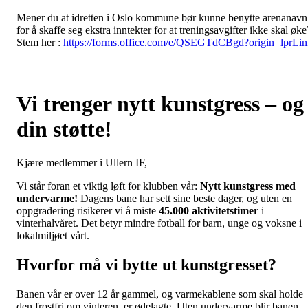
Mener du at idretten i Oslo kommune bør kunne benytte arenanavn
for å skaffe seg ekstra inntekter for at treningsavgifter ikke skal øke
Stem her :
https://forms.office.com/e/QSEGTdCBgd?origin=lprLi
Vi trenger nytt kunstgress – og
din støtte!
Kjære medlemmer i Ullern IF,
Vi står foran et viktig løft for klubben vår:
Nytt kunstgress med
undervarme!
Dagens bane har sett sine beste dager, og uten en
oppgradering risikerer vi å miste
45.000 aktivitetstimer
i
vinterhalvåret. Det betyr mindre fotball for barn, unge og voksne i
lokalmiljøet vårt.
Hvorfor må vi bytte ut kunstgresset?
Banen vår er over 12 år gammel, og varmekablene som skal holde
den frostfri om vinteren, er ødelagte. Uten undervarme blir banen