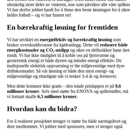
ubrukelig store deler av vinteren, noe som påvirker alle våre spillere
Vi har derfor jobbet hardt for å finne den beste løsningen for å sikre
helårs fotball – og vi har funnet en!
En bærekraftig løsning for fremtiden
Vi har utviklet en
energieffektiv og bærekraftig løsning
som
bruker overskuddsvarme fra kjøleanlegg. Dette vil
redusere både
energikostnader og CO₂-utslipp
og sikre en driftssikker bane året
rundt. Vi har ikke mulighet til å koble oss på fjernvarme og
geotermisk energi er både dyrere og mindre energi effektiv. De
tradisjonelle elektrisk oppvarming er lite miljøvennlige med dyre
driftskostnader. Så vår løsning er både den mest energi- og
miljøvennlige og rimeligste når vi tenker 3-4 år og fremover.
Men dette kommer ikke gratis – den totale prislappen er på
9,6
millioner kroner
. Selv med støtte fra ENOVA og spillemidler, må
vi fortsatt skaffe
6,5 millioner kroner
.
Hvordan kan du bidra?
For å realisere prosjektet trenger vi støtte fra både næringslivet og
dere medlemmer. Vi jobber med sponsorer, men vi trenger også