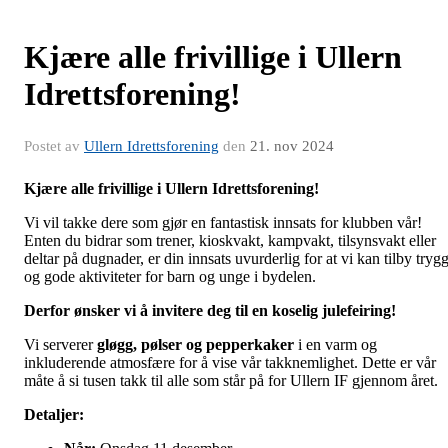
Kjære alle frivillige i Ullern
Idrettsforening!
Postet av
Ullern Idrettsforening
den
21. nov 2024
Kjære alle frivillige i Ullern Idrettsforening!
Vi vil takke dere som gjør en fantastisk innsats for klubben vår!
Enten du bidrar som trener, kioskvakt, kampvakt, tilsynsvakt eller
deltar på dugnader, er din innsats uvurderlig for at vi kan tilby tryg
og gode aktiviteter for barn og unge i bydelen.
Derfor ønsker vi å invitere deg til en koselig julefeiring!
Vi serverer
gløgg, pølser og pepperkaker
i en varm og
inkluderende atmosfære for å vise vår takknemlighet. Dette er vår
måte å si tusen takk til alle som står på for Ullern IF gjennom året.
Detaljer: