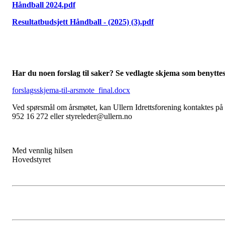
Håndball 2024.pdf
Resultatbudsjett Håndball - (2025) (3).pdf
Har du noen forslag til saker? Se vedlagte skjema som benyttes
forslagsskjema-til-arsmote_final.docx
Ved spørsmål om årsmøtet, kan Ullern Idrettsforening kontaktes på
952 16 272 eller styreleder@ullern.no
Med vennlig hilsen
Hovedstyret