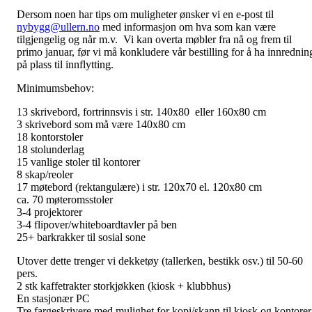
Dersom noen har tips om muligheter ønsker vi en e-post til
nybygg@ullern.no
med informasjon om hva som kan være
tilgjengelig og når m.v. Vi kan overta møbler fra nå og frem til
primo januar, før vi må konkludere vår bestilling for å ha innrednin
på plass til innflytting.
Minimumsbehov:
13 skrivebord, fortrinnsvis i str. 140x80 eller 160x80 cm
3 skrivebord som må være 140x80 cm
18 kontorstoler
18 stolunderlag
15 vanlige stoler til kontorer
8 skap/reoler
17 møtebord (rektangulære) i str. 120x70 el. 120x80 cm
ca. 70 møteromsstoler
3-4 projektorer
3-4 flipover/whiteboardtavler på ben
25+ barkrakker til sosial sone
Utover dette trenger vi dekketøy (tallerken, bestikk osv.) til 50-60
pers.
2 stk kaffetrakter storkjøkken (kiosk + klubbhus)
En stasjonær PC
Tre fargeskrivere med mulighet for kopi/skann til kiosk og kontorer