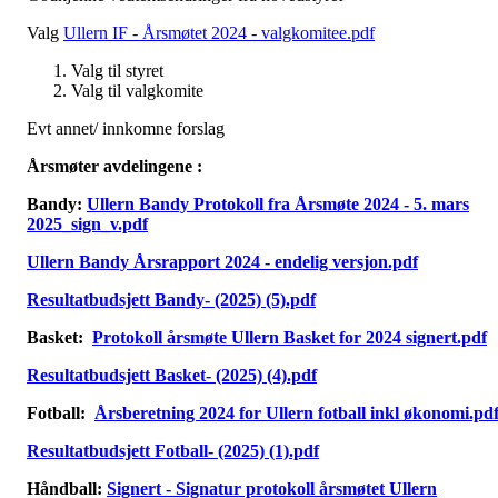
Valg
Ullern IF - Årsmøtet 2024 - valgkomitee.pdf
Valg til styret
Valg til valgkomite
Evt annet/ innkomne forslag
Årsmøter avdelingene :
Bandy:
Ullern Bandy Protokoll fra Årsmøte 2024 - 5. mars
2025_sign_v.pdf
Ullern Bandy Årsrapport 2024 - endelig versjon.pdf
Resultatbudsjett Bandy- (2025) (5).pdf
Basket:
Protokoll årsmøte Ullern Basket for 2024 signert.pdf
Resultatbudsjett Basket- (2025) (4).pdf
Fotball:
Årsberetning 2024 for Ullern fotball inkl økonomi.pd
Resultatbudsjett Fotball- (2025) (1).pdf
Håndball:
Signert - Signatur protokoll årsmøtet Ullern