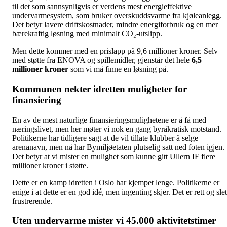
til det som sannsynligvis er verdens mest energieffektive
undervarmesystem, som bruker overskuddsvarme fra kjøleanlegg.
Det betyr lavere driftskostnader, mindre energiforbruk og en mer
bærekraftig løsning med minimalt CO₂-utslipp.
Men dette kommer med en prislapp på 9,6 millioner kroner. Selv
med støtte fra ENOVA og spillemidler, gjenstår det hele
6,5
millioner kroner
som vi må finne en løsning på.
Kommunen nekter idretten muligheter for
finansiering
En av de mest naturlige finansieringsmulighetene er å få med
næringslivet, men her møter vi nok en gang byråkratisk motstand.
Politikerne har tidligere sagt at de vil tillate klubber å selge
arenanavn, men nå har Bymiljøetaten plutselig satt ned foten igjen.
Det betyr at vi mister en mulighet som kunne gitt Ullern IF flere
millioner kroner i støtte.
Dette er en kamp idretten i Oslo har kjempet lenge. Politikerne er
enige i at dette er en god idé, men ingenting skjer. Det er rett og slet
frustrerende.
Uten undervarme mister vi 45.000 aktivitetstimer