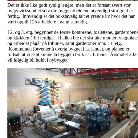
Det er ikke like godt synlig lengre, men det er fortsatt svært stor
byggevirksomhet selv om byggearbeidene utvendig i stor grad er
ferdig. Innvendig er det bokstavelig talt et yrende liv hvor det har
vært opptil 125 arbeidere i gang samtidig.
I 2. og 3. etg. begynner de første kontorene, toalettene, garderoben
og kjøkken å bli ferdige. I hallen ble det sist uke montert veggplate
og arbeidet pågår på tribuner, samt garderober mm. i 1. etg.
Kommunen forventer å overta bygget i la. januar, og planen er
fortsatt at vi skal kunne ta bygget i bruk ca. 1. mars. Årsmøtet 202
vil følgelig bli holdt i nybygget.