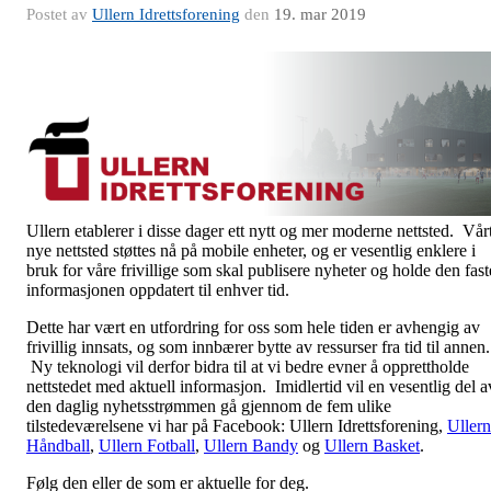
Postet av
Ullern Idrettsforening
den
19. mar 2019
Ullern etablerer i disse dager ett nytt og mer moderne nettsted. Vår
nye nettsted støttes nå på mobile enheter, og er vesentlig enklere i
bruk for våre frivillige som skal publisere nyheter og holde den fast
informasjonen oppdatert til enhver tid.
Dette har vært en utfordring for oss som hele tiden er avhengig av
frivillig innsats, og som innbærer bytte av ressurser fra tid til annen.
Ny teknologi vil derfor bidra til at vi bedre evner å opprettholde
nettstedet med aktuell informasjon. Imidlertid vil en vesentlig del a
den daglig nyhetsstrømmen gå gjennom de fem ulike
tilstedeværelsene vi har på Facebook: Ullern Idrettsforening,
Ullern
Håndball
,
Ullern Fotball
,
Ullern Bandy
og
Ullern Basket
.
Følg den eller de som er aktuelle for deg.