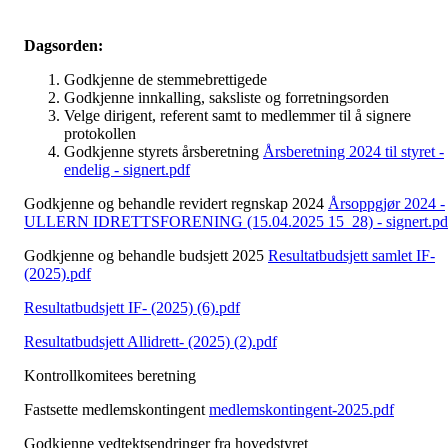
Dagsorden:
Godkjenne de stemmebrettigede
Godkjenne innkalling, saksliste og forretningsorden
Velge dirigent, referent samt to medlemmer til å signere
protokollen
Godkjenne styrets årsberetning
Årsberetning 2024 til styret -
endelig - signert.pdf
Godkjenne og behandle revidert regnskap 2024
Årsoppgjør 2024 -
ULLERN IDRETTSFORENING (15.04.2025 15_28) - signert.pd
Godkjenne og behandle budsjett 2025
Resultatbudsjett samlet IF-
(2025).pdf
Resultatbudsjett IF- (2025) (6).pdf
Resultatbudsjett Allidrett- (2025) (2).pdf
Kontrollkomitees beretning
Fastsette medlemskontingent
medlemskontingent-2025.pdf
Godkjenne vedtektsendringer fra hovedstyret