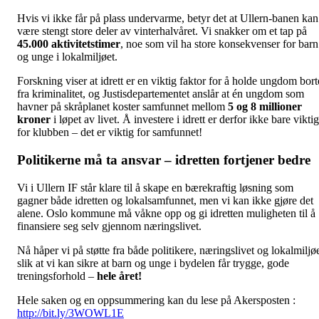
Hvis vi ikke får på plass undervarme, betyr det at Ullern-banen kan
være stengt store deler av vinterhalvåret. Vi snakker om et tap på
45.000 aktivitetstimer
, noe som vil ha store konsekvenser for barn
og unge i lokalmiljøet.
Forskning viser at idrett er en viktig faktor for å holde ungdom bort
fra kriminalitet, og Justisdepartementet anslår at én ungdom som
havner på skråplanet koster samfunnet mellom
5 og 8 millioner
kroner
i løpet av livet. Å investere i idrett er derfor ikke bare viktig
for klubben – det er viktig for samfunnet!
Politikerne må ta ansvar – idretten fortjener bedre
Vi i Ullern IF står klare til å skape en bærekraftig løsning som
gagner både idretten og lokalsamfunnet, men vi kan ikke gjøre det
alene. Oslo kommune må våkne opp og gi idretten muligheten til å
finansiere seg selv gjennom næringslivet.
Nå håper vi på støtte fra både politikere, næringslivet og lokalmiljø
slik at vi kan sikre at barn og unge i bydelen får trygge, gode
treningsforhold –
hele året!
Hele saken og en oppsummering kan du lese på Akersposten :
http://bit.ly/3WOWL1E