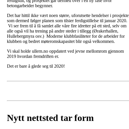
ferdigstilt, og prosjektet går dermed over i en ny fase hvor
betongarbeider begynner.
Det har hittil ikke vært noen større, uforutsette hendelser i prosjekte
som dermed følger planen som tilsier ferdigstillelse til januar 2020.
Vi ser frem til å få samlet alle våre fire idretter på ett sted, selv om
alle også vil ha trening på andre steder i tillegg (Ørakerhallen,
Hullebergmyra osv.) Moderne klubbfasiliteter for de arbeider for
klubben og bedret møteromskapasitet blir også velkommen.
Vi skal holde ullern.no oppdatert ved jevne mellomrom gjennom
2019 hvordan fremdriften er.
Det er bare å glede seg til 2020!
Nytt nettsted tar form