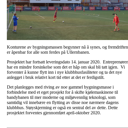
Konturene av bygningsmassen begynner nå å synes, og fremdriften
er åpenbar for alle som ferdes på Ullernbanen.
Prosjektet har fortsatt leveringsdato 14. januar 2020. Entreprenøre
har en mindre forsinkelse som det er håp om skal bli tatt igjen. Vi
forventer å kunne flytt inn i nye klubbhusfasiliteter og ta det nye
anlegget i bruk relativt kort tid etter at det er ferdigstilt.
Det planlegges med riving av noe gammel bygningsmasse i
forbindelse med et eget prosjekt for å skifte kjølemaskinene til
bandybanen til mer moderne og miljøvennlig teknologi, som
samtidig vil innebære en flytting av disse noe nærmere dagens
klubbhus. Støyskjerming er også en sentral del av dette. Dette
prosjektet forventes gjennomført april-oktober 2020.