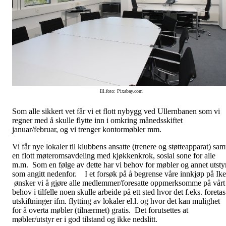
Ill.foto: Pixabay.com
Som alle sikkert vet får vi et flott nybygg ved Ullernbanen som vi
regner med å skulle flytte inn i omkring månedsskiftet
januar/februar, og vi trenger kontormøbler mm.
Vi får nye lokaler til klubbens ansatte (trenere og støtteapparat) sam
en flott møteromsavdeling med kjøkkenkrok, sosial sone for alle
m.m. Som en følge av dette har vi behov for møbler og annet utsty
som angitt nedenfor. I et forsøk på å begrense våre innkjøp på Ik
ønsker vi å gjøre alle medlemmer/foresatte oppmerksomme på vårt
behov i tilfelle noen skulle arbeide på ett sted hvor det f.eks. foretas
utskiftninger ifm. flytting av lokaler el.l. og hvor det kan mulighet
for å overta møbler (tilnærmet) gratis. Det forutsettes at
møbler/utstyr er i god tilstand og ikke nedslitt.