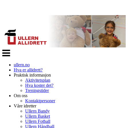
Veksle
navigasjon
ullern.no
Hva er allidrett?
Praktisk informasjon
Aktivitetsplan
Hva koster det?
Treningstider
Om oss
Kontaktpersoner
Våre idretter
Ullern Bandy
Ullern Basket
Ullern Fotball
Ullern Håndball