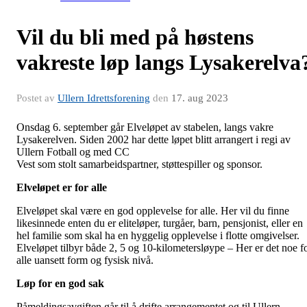
Vil du bli med på høstens
vakreste løp langs Lysakerelva
Postet av
Ullern Idrettsforening
den
17. aug 2023
Onsdag 6. september går Elveløpet av stabelen, langs vakre
Lysakerelven. Siden 2002 har dette løpet blitt arrangert i regi av
Ullern Fotball og med CC
Vest som stolt samarbeidspartner, støttespiller og sponsor.
Elveløpet er for alle
Elveløpet skal være en god opplevelse for alle. Her vil du finne
likesinnede enten du er eliteløper, turgåer, barn, pensjonist, eller en
hel familie som skal ha en hyggelig opplevelse i flotte omgivelser.
Elveløpet tilbyr både 2, 5 og 10-kilometersløype – Her er det noe f
alle uansett form og fysisk nivå.
Løp for en god sak
Påmeldingsavgiften går til å drifte arrangementet og til Ullern