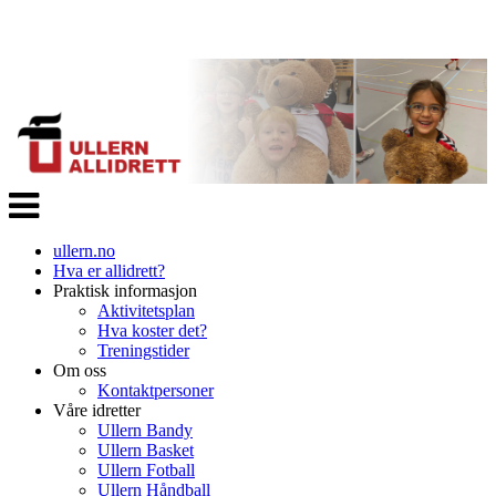
Veksle
navigasjon
ullern.no
Hva er allidrett?
Praktisk informasjon
Aktivitetsplan
Hva koster det?
Treningstider
Om oss
Kontaktpersoner
Våre idretter
Ullern Bandy
Ullern Basket
Ullern Fotball
Ullern Håndball