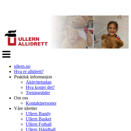
Veksle
navigasjon
ullern.no
Hva er allidrett?
Praktisk informasjon
Aktivitetsplan
Hva koster det?
Treningstider
Om oss
Kontaktpersoner
Våre idretter
Ullern Bandy
Ullern Basket
Ullern Fotball
Ullern Håndball