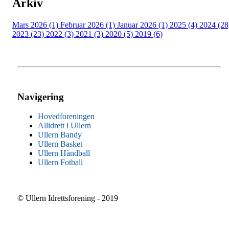
Arkiv
Mars 2026 (1)
Februar 2026 (1)
Januar 2026 (1)
2025 (4)
2024 (28
2023 (23)
2022 (3)
2021 (3)
2020 (5)
2019 (6)
Navigering
Hovedforeningen
Allidrett i Ullern
Ullern Bandy
Ullern Basket
Ullern Håndball
Ullern Fotball
© Ullern Idrettsforening - 2019