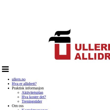
Veksle
navigasjon
ullern.no
Hva er allidrett?
Praktisk informasjon
Aktivitetsplan
Hva koster det?
Treningstider
Om oss