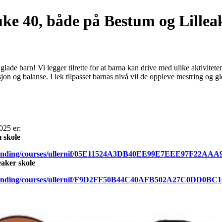
uke 40, både på Bestum og Lillea
lade barn! Vi legger tilrette for at barna kan drive med ulike aktivitete
on og balanse. I lek tilpasset barnas nivå vil de oppleve mestring og 
025 er:
 skole
m/landing/courses/ullernif/05E11524A3DB40EE99E7EEE97F22AAA
eaker skole
m/landing/courses/ullernif/F9D2FF50B44C40AFB502A27C0DD0BC1