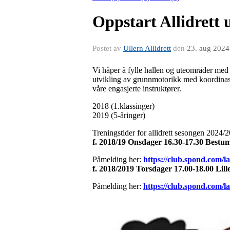
Oppstart Allidrett 
Postet av
Ullern Allidrett
den
23. aug 2024
Vi håper å fylle hallen og uteområder med g
utvikling av grunnmotorikk med koordinasj
våre engasjerte instruktører.
2018 (1.klassinger)
2019 (5-åringer)
Treningstider for allidrett sesongen 2024/2
f. 2018/19 Onsdager 16.30-17.30 Bestum
Påmelding her:
https://club.spond.co
f. 2018/2019 Torsdager 17.00-18.00 Lill
Påmelding her:
https://club.spond.co