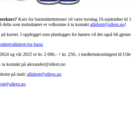
renerkurs?
Kurs for barneidrettstrener vil være torsdag 19.september kl
å delta som instruktører er velkomne å ta kontakt
allidrett@ullern.no
!
på kurset. I opplegget som planlegges for høsten vil det også bli gjenno
drett/allidrett-for-barn/
2024 og vår 2025 er kr. 2 000,- + kr. 250,- i medlemskontingent til Ulle
– ta kontakt på
alexander@ullern.no
sheim på mail:
allidrett@ullern.no
drett@ullern.no