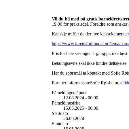
Vil du bli med på gratis barneidrettst
19.00 for praksisdel. Foreldre som ønsker 
Kanskje treffer de der nye klassekamerater 
https://www.idrettsforbundet.no/tema/barnei
Pris for hele sesongen 1 gang pr. uke høst 
Betalingsevne skal ikke hindre deltakelse 
Har du spørsmål ta kontakt med Sofie Røi
For mer informasjon:Sofie Røisheim,
alli
Påmeldingen åpner
12.08.2024 - 00:00
Påmeldingsfrist
15.05.2025 - 00:00
Startdato
26.09.2024
Sluttdato
15.05.2025