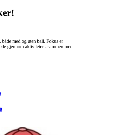
ker!
r, både med og uten ball. Fokus er
glede gjennom aktiviteter - sammen med
9
0