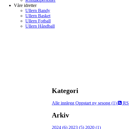
Kontaktpersoner
Våre idretter
Ullern Bandy
Ullern Basket
Ullern Fotball
Ullern Håndball
Kategori
Alle innlegg
Oppstart ny sesong (1)
RS
Arkiv
2024 (6)
2023 (5)
2020 (1)