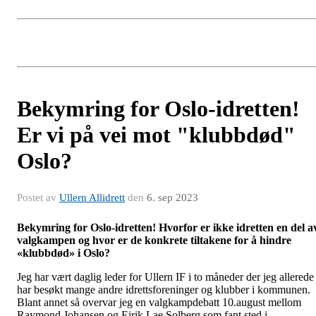
Bekymring for Oslo-idretten!
Er vi på vei mot "klubbdød"
Oslo?
Postet av
Ullern Allidrett
den
6. sep 2023
Bekymring for Oslo-idretten! Hvorfor er ikke idretten en del a
valgkampen og hvor er de konkrete tiltakene for å hindre
«klubbdød» i Oslo?
Jeg har vært daglig leder for Ullern IF i to måneder der jeg allerede
har besøkt mange andre idrettsforeninger og klubber i kommunen.
Blant annet så overvar jeg en valgkampdebatt 10.august mellom
Raymond Johansen og Eirik Lae Solberg som fant sted i