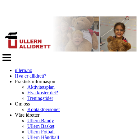
Veksle
navigasjon
ullern.no
Hva er allidrett?
Praktisk informasjon
Aktivitetsplan
Hva koster det?
Treningstider
Om oss
Kontaktpersoner
Våre idretter
Ullern Bandy
Ullern Basket
Ullern Fotball
Ullern Håndball