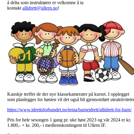
å delta som instruktører er velkomne å ta
kontakt
allidrett@ullern.no
!
Kanskje treffer de der nye klassekamerater på kurset. I opplegget
som planlegges for høsten vil det også bli gjennomført uteaktiviteter
https://www.idrettsforbundet.no/tema/barneidrett/allidrett-for-barn/
Pris for hele sesongen 1 gang pr. uke høst 2023 og vår 2024 er kr.
1.800,- + kr. 200,- i medlemskontingent til Ullern IF.