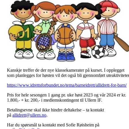
Kanskje treffer de der nye klassekamerater på kurset. I opplegget
som planlegges for høsten vil det også bli gjennomført uteaktiviteter
https://www.idrettsforbundet.no/tema/barneidrett/allidrett-for-barn/
Pris for hele sesongen 1 gang pr. uke høst 2023 og vår 2024 er kr.
1.800,- + kr. 200,- i medlemskontingent til Ullern IF.
Betalingsevne skal ikke hindre deltakelse – ta kontakt
på
allidrett@ullern.no
.
Har du spørsmål ta kontakt med Sofie Røisheim på