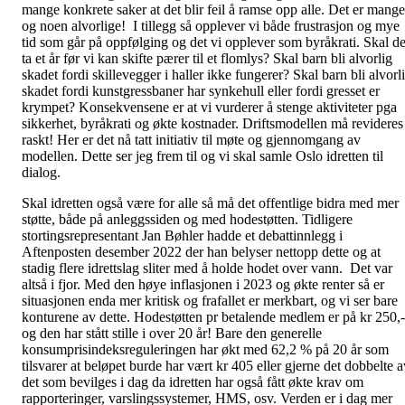
mange konkrete saker at det blir feil å ramse opp alle. Det er mange
og noen alvorlige! I tillegg så opplever vi både frustrasjon og mye
tid som går på oppfølging og det vi opplever som byråkrati. Skal de
ta et år før vi kan skifte pærer til et flomlys? Skal barn bli alvorlig
skadet fordi skillevegger i haller ikke fungerer? Skal barn bli alvorl
skadet fordi kunstgressbaner har synkehull eller fordi gresset er
krympet? Konsekvensene er at vi vurderer å stenge aktiviteter pga
sikkerhet, byråkrati og økte kostnader. Driftsmodellen må revideres
raskt! Her er det nå tatt initiativ til møte og gjennomgang av
modellen. Dette ser jeg frem til og vi skal samle Oslo idretten til
dialog.
Skal idretten også være for alle så må det offentlige bidra med mer
støtte, både på anleggssiden og med hodestøtten. Tidligere
stortingsrepresentant Jan Bøhler hadde et debattinnlegg i
Aftenposten desember 2022 der han belyser nettopp dette og at
stadig flere idrettslag sliter med å holde hodet over vann. Det var
altså i fjor. Med den høye inflasjonen i 2023 og økte renter så er
situasjonen enda mer kritisk og frafallet er merkbart, og vi ser bare
konturene av dette. Hodestøtten pr betalende medlem er på kr 250,-
og den har stått stille i over 20 år! Bare den generelle
konsumprisindeksreguleringen har økt med 62,2 % på 20 år som
tilsvarer at beløpet burde har vært kr 405 eller gjerne det dobbelte a
det som bevilges i dag da idretten har også fått økte krav om
rapporteringer, varslingssystemer, HMS, osv. Verden er i dag mer