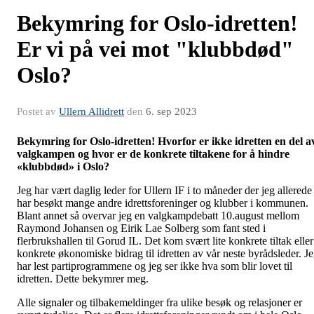
Bekymring for Oslo-idretten!
Er vi på vei mot "klubbdød"
Oslo?
Postet av
Ullern Allidrett
den
6. sep 2023
Bekymring for Oslo-idretten! Hvorfor er ikke idretten en del a
valgkampen og hvor er de konkrete tiltakene for å hindre
«klubbdød» i Oslo?
Jeg har vært daglig leder for Ullern IF i to måneder der jeg allerede
har besøkt mange andre idrettsforeninger og klubber i kommunen.
Blant annet så overvar jeg en valgkampdebatt 10.august mellom
Raymond Johansen og Eirik Lae Solberg som fant sted i
flerbrukshallen til Gorud IL. Det kom svært lite konkrete tiltak eller
konkrete økonomiske bidrag til idretten av vår neste byrådsleder. J
har lest partiprogrammene og jeg ser ikke hva som blir lovet til
idretten. Dette bekymrer meg.
Alle signaler og tilbakemeldinger fra ulike besøk og relasjoner er