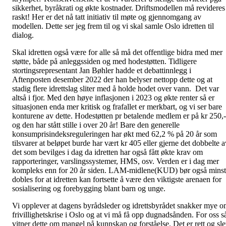
sikkerhet, byråkrati og økte kostnader. Driftsmodellen må revideres
raskt! Her er det nå tatt initiativ til møte og gjennomgang av
modellen. Dette ser jeg frem til og vi skal samle Oslo idretten til
dialog.
Skal idretten også være for alle så må det offentlige bidra med mer
støtte, både på anleggssiden og med hodestøtten. Tidligere
stortingsrepresentant Jan Bøhler hadde et debattinnlegg i
Aftenposten desember 2022 der han belyser nettopp dette og at
stadig flere idrettslag sliter med å holde hodet over vann. Det var
altså i fjor. Med den høye inflasjonen i 2023 og økte renter så er
situasjonen enda mer kritisk og frafallet er merkbart, og vi ser bare
konturene av dette. Hodestøtten pr betalende medlem er på kr 250,-
og den har stått stille i over 20 år! Bare den generelle
konsumprisindeksreguleringen har økt med 62,2 % på 20 år som
tilsvarer at beløpet burde har vært kr 405 eller gjerne det dobbelte a
det som bevilges i dag da idretten har også fått økte krav om
rapporteringer, varslingssystemer, HMS, osv. Verden er i dag mer
kompleks enn for 20 år siden. LAM-midlene(KUD) bør også minst
dobles for at idretten kan fortsette å være den viktigste arenaen for
sosialisering og forebygging blant barn og unge.
Vi opplever at dagens byrådsleder og idrettsbyrådet snakker mye 
frivillighetskrise i Oslo og at vi må få opp dugnadsånden. For oss s
vitner dette om mangel på kunnskap og forståelse. Det er rett og sle