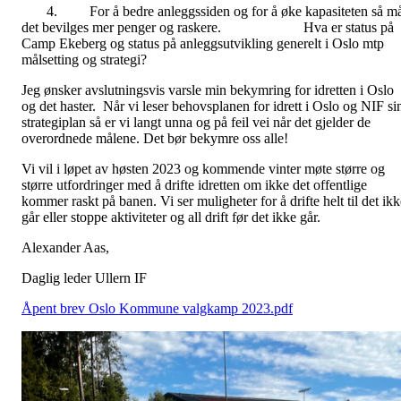
4. For å bedre anleggssiden og for å øke kapasiteten så m
det bevilges mer penger og raskere. Hva er status på
Camp Ekeberg og status på anleggsutvikling generelt i Oslo mtp
målsetting og strategi?
Jeg ønsker avslutningsvis varsle min bekymring for idretten i Oslo
og det haster. Når vi leser behovsplanen for idrett i Oslo og NIF si
strategiplan så er vi langt unna og på feil vei når det gjelder de
overordnede målene. Det bør bekymre oss alle!
Vi vil i løpet av høsten 2023 og kommende vinter møte større og
større utfordringer med å drifte idretten om ikke det offentlige
kommer raskt på banen. Vi ser muligheter for å drifte helt til det ikk
går eller stoppe aktiviteter og all drift før det ikke går.
Alexander Aas,
Daglig leder Ullern IF
Åpent brev Oslo Kommune valgkamp 2023.pdf