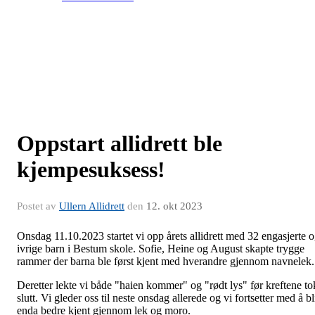
Oppstart allidrett ble
kjempesuksess!
Postet av
Ullern Allidrett
den
12. okt 2023
Onsdag 11.10.2023 startet vi opp årets allidrett med 32 engasjerte 
ivrige barn i Bestum skole. Sofie, Heine og August skapte trygge
rammer der barna ble først kjent med hverandre gjennom navnelek.
Deretter lekte vi både "haien kommer" og "rødt lys" før kreftene to
slutt. Vi gleder oss til neste onsdag allerede og vi fortsetter med å bl
enda bedre kjent gjennom lek og moro.