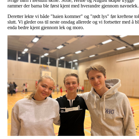
ivrige barn i Bestum skole. Sofie, Heine og August skapte trygge
rammer der barna ble først kjent med hverandre gjennom navnelek.
Deretter lekte vi både "haien kommer" og "rødt lys" før kreftene to
slutt. Vi gleder oss til neste onsdag allerede og vi fortsetter med å bl
enda bedre kjent gjennom lek og moro.