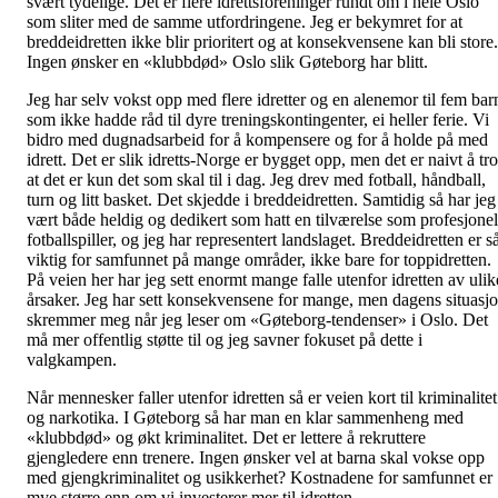
svært tydelige. Det er flere idrettsforeninger rundt om i hele Oslo
som sliter med de samme utfordringene. Jeg er bekymret for at
breddeidretten ikke blir prioritert og at konsekvensene kan bli store.
Ingen ønsker en «klubbdød» Oslo slik Gøteborg har blitt.
Jeg har selv vokst opp med flere idretter og en alenemor til fem bar
som ikke hadde råd til dyre treningskontingenter, ei heller ferie. Vi
bidro med dugnadsarbeid for å kompensere og for å holde på med
idrett. Det er slik idretts-Norge er bygget opp, men det er naivt å tro
at det er kun det som skal til i dag. Jeg drev med fotball, håndball,
turn og litt basket. Det skjedde i breddeidretten. Samtidig så har jeg
vært både heldig og dedikert som hatt en tilværelse som profesjonel
fotballspiller, og jeg har representert landslaget. Breddeidretten er s
viktig for samfunnet på mange områder, ikke bare for toppidretten.
På veien her har jeg sett enormt mange falle utenfor idretten av ulik
årsaker. Jeg har sett konsekvensene for mange, men dagens situasj
skremmer meg når jeg leser om «Gøteborg-tendenser» i Oslo. Det
må mer offentlig støtte til og jeg savner fokuset på dette i
valgkampen.
Når mennesker faller utenfor idretten så er veien kort til kriminalitet
og narkotika. I Gøteborg så har man en klar sammenheng med
«klubbdød» og økt kriminalitet. Det er lettere å rekruttere
gjengledere enn trenere. Ingen ønsker vel at barna skal vokse opp
med gjengkriminalitet og usikkerhet? Kostnadene for samfunnet er
mye større enn om vi investerer mer til idretten.