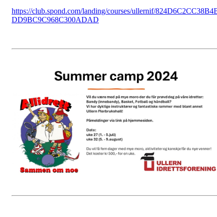
https://club.spond.com/landing/courses/ullernif/824D6C2CC38B4
DD9BC9C968C300ADAD