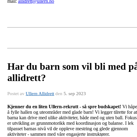
mail:
allidrett@ullern.no
Har du barn som vil bli med p
allidrett?
Postet av
Ullern Allidrett
den
5. sep 2023
Kjenner du en liten Ullern-rekrutt - så spre budskapet!
Vi håpe
å fylle hallen og uteområder med glade barn! Vi legger tilrette for at
barna kan drive med ulike aktiviteter, både med og uten ball. Fokus
er utvikling av grunnmotorikk med koordinasjon og balanse. I lek
tilpasset barnas nivå vil de oppleve mestring og glede gjennom
aktiviteter - sammen med våre engasjerte instruktører.