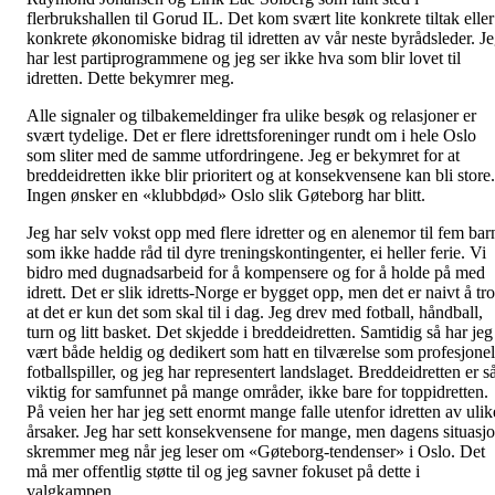
flerbrukshallen til Gorud IL. Det kom svært lite konkrete tiltak eller
konkrete økonomiske bidrag til idretten av vår neste byrådsleder. J
har lest partiprogrammene og jeg ser ikke hva som blir lovet til
idretten. Dette bekymrer meg.
Alle signaler og tilbakemeldinger fra ulike besøk og relasjoner er
svært tydelige. Det er flere idrettsforeninger rundt om i hele Oslo
som sliter med de samme utfordringene. Jeg er bekymret for at
breddeidretten ikke blir prioritert og at konsekvensene kan bli store.
Ingen ønsker en «klubbdød» Oslo slik Gøteborg har blitt.
Jeg har selv vokst opp med flere idretter og en alenemor til fem bar
som ikke hadde råd til dyre treningskontingenter, ei heller ferie. Vi
bidro med dugnadsarbeid for å kompensere og for å holde på med
idrett. Det er slik idretts-Norge er bygget opp, men det er naivt å tro
at det er kun det som skal til i dag. Jeg drev med fotball, håndball,
turn og litt basket. Det skjedde i breddeidretten. Samtidig så har jeg
vært både heldig og dedikert som hatt en tilværelse som profesjonel
fotballspiller, og jeg har representert landslaget. Breddeidretten er s
viktig for samfunnet på mange områder, ikke bare for toppidretten.
På veien her har jeg sett enormt mange falle utenfor idretten av ulik
årsaker. Jeg har sett konsekvensene for mange, men dagens situasj
skremmer meg når jeg leser om «Gøteborg-tendenser» i Oslo. Det
må mer offentlig støtte til og jeg savner fokuset på dette i
valgkampen.