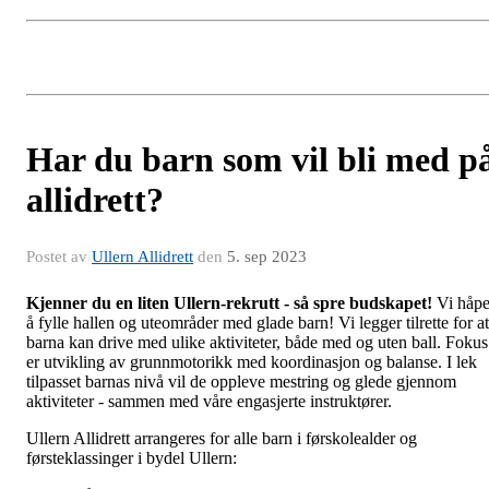
Har du barn som vil bli med p
allidrett?
Postet av
Ullern Allidrett
den
5. sep 2023
Kjenner du en liten Ullern-rekrutt - så spre budskapet!
Vi håpe
å fylle hallen og uteområder med glade barn! Vi legger tilrette for at
barna kan drive med ulike aktiviteter, både med og uten ball. Fokus
er utvikling av grunnmotorikk med koordinasjon og balanse. I lek
tilpasset barnas nivå vil de oppleve mestring og glede gjennom
aktiviteter - sammen med våre engasjerte instruktører.
Ullern Allidrett arrangeres for alle barn i førskolealder og
førsteklassinger i bydel Ullern: