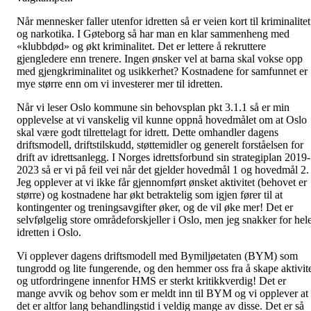
Når mennesker faller utenfor idretten så er veien kort til kriminalitet
og narkotika. I Gøteborg så har man en klar sammenheng med
«klubbdød» og økt kriminalitet. Det er lettere å rekruttere
gjengledere enn trenere. Ingen ønsker vel at barna skal vokse opp
med gjengkriminalitet og usikkerhet? Kostnadene for samfunnet er
mye større enn om vi investerer mer til idretten.
Når vi leser Oslo kommune sin behovsplan pkt 3.1.1 så er min
opplevelse at vi vanskelig vil kunne oppnå hovedmålet om at Oslo
skal være godt tilrettelagt for idrett. Dette omhandler dagens
driftsmodell, driftstilskudd, støttemidler og generelt forståelsen for
drift av idrettsanlegg. I Norges idrettsforbund sin strategiplan 2019-
2023 så er vi på feil vei når det gjelder hovedmål 1 og hovedmål 2.
Jeg opplever at vi ikke får gjennomført ønsket aktivitet (behovet er
større) og kostnadene har økt betraktelig som igjen fører til at
kontingenter og treningsavgifter øker, og de vil øke mer! Det er
selvfølgelig store områdeforskjeller i Oslo, men jeg snakker for hel
idretten i Oslo.
Vi opplever dagens driftsmodell med Bymiljøetaten (BYM) som
tungrodd og lite fungerende, og den hemmer oss fra å skape aktivit
og utfordringene innenfor HMS er sterkt kritikkverdig! Det er
mange avvik og behov som er meldt inn til BYM og vi opplever at
det er altfor lang behandlingstid i veldig mange av disse. Det er så