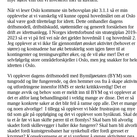
Når vi leser Oslo kommune sin behovsplan pkt 3.1.1 så er min
opplevelse at vi vanskelig vil kunne oppnå hovedmålet om at Oslo
skal være godt tilrettelagt for idrett. Dette omhandler dagens
driftsmodell, driftstilskudd, støttemidler og generelt forståelsen for
drift av idrettsanlegg. I Norges idrettsforbund sin strategiplan 2019-
2023 så er vi på feil vei når det gjelder hovedmål 1 og hovedmål 2.
Jeg opplever at vi ikke får gjennomført ønsket aktivitet (behovet er
større) og kostnadene har økt betraktelig som igjen fører til at
kontingenter og treningsavgifter øker, og de vil øke mer! Det er
selvfølgelig store områdeforskjeller i Oslo, men jeg snakker for hel
idretten i Oslo.
Vi opplever dagens driftsmodell med Bymiljøetaten (BYM) som
tungrodd og lite fungerende, og den hemmer oss fra å skape aktivit
og utfordringene innenfor HMS er sterkt kritikkverdig! Det er
mange avvik og behov som er meldt inn til BYM og vi opplever at
det er altfor lang behandlingstid i veldig mange av disse. Det er så
mange konkrete saker at det blir feil å ramse opp alle. Det er mange
og noen alvorlige! I tillegg så opplever vi både frustrasjon og mye
tid som går på oppfølging og det vi opplever som byråkrati. Skal de
ta et år før vi kan skifte pærer til et flomlys? Skal barn bli alvorlig
skadet fordi skillevegger i haller ikke fungerer? Skal barn bli alvorl
skadet fordi kunstgressbaner har synkehull eller fordi gresset er
krympet? Konsekvensene er at vi vurderer å stenge aktiviteter pga