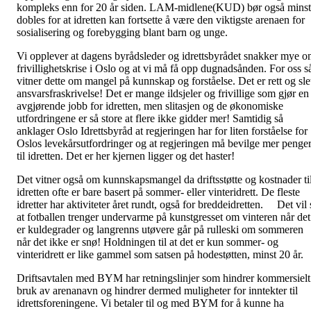
kompleks enn for 20 år siden. LAM-midlene(KUD) bør også minst
dobles for at idretten kan fortsette å være den viktigste arenaen for
sosialisering og forebygging blant barn og unge.
Vi opplever at dagens byrådsleder og idrettsbyrådet snakker mye 
frivillighetskrise i Oslo og at vi må få opp dugnadsånden. For oss s
vitner dette om mangel på kunnskap og forståelse. Det er rett og sle
ansvarsfraskrivelse! Det er mange ildsjeler og frivillige som gjør en
avgjørende jobb for idretten, men slitasjen og de økonomiske
utfordringene er så store at flere ikke gidder mer! Samtidig så
anklager Oslo Idrettsbyråd at regjeringen har for liten forståelse for
Oslos levekårsutfordringer og at regjeringen må bevilge mer penge
til idretten. Det er her kjernen ligger og det haster!
Det vitner også om kunnskapsmangel da driftsstøtte og kostnader ti
idretten ofte er bare basert på sommer- eller vinteridrett. De fleste
idretter har aktiviteter året rundt, også for breddeidretten. Det vil 
at fotballen trenger undervarme på kunstgresset om vinteren når det
er kuldegrader og langrenns utøvere går på rulleski om sommeren
når det ikke er snø! Holdningen til at det er kun sommer- og
vinteridrett er like gammel som satsen på hodestøtten, minst 20 år.
Driftsavtalen med BYM har retningslinjer som hindrer kommersielt
bruk av arenanavn og hindrer dermed muligheter for inntekter til
idrettsforeningene. Vi betaler til og med BYM for å kunne ha