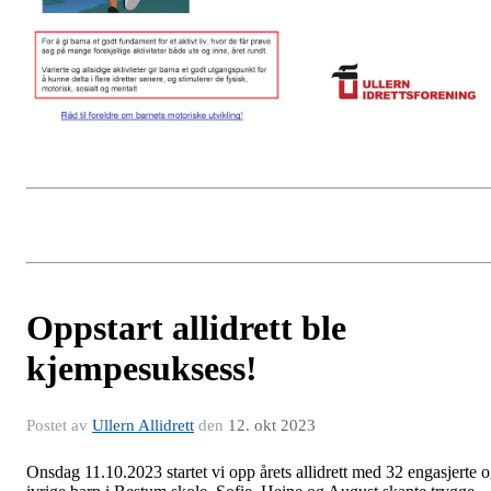
Oppstart allidrett ble
kjempesuksess!
Postet av
Ullern Allidrett
den
12. okt 2023
Onsdag 11.10.2023 startet vi opp årets allidrett med 32 engasjerte 