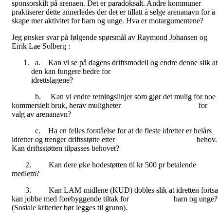
sponsorskilt på arenaen. Det er paradoksalt. Andre kommuner
praktiserer dette annerledes der det er tillatt å selge arenanavn for å
skape mer aktivitet for barn og unge. Hva er motargumentene?
Jeg ønsker svar på følgende spørsmål av Raymond Johansen og
Eirik Lae Solberg :
a. Kan vi se på dagens driftsmodell og endre denne slik at
den kan fungere bedre for
idrettslagene?
b. Kan vi endre retningslinjer som gjør det mulig for noe
kommersielt bruk, herav muligheter for
valg av arenanavn?
c. Ha en felles forståelse for at de fleste idretter er helårs
idretter og trenger driftsstøtte etter behov.
Kan driftsstøtten tilpasses behovet?
2. Kan dere øke hodestøtten til kr 500 pr betalende
medlem?
3. Kan LAM-midlene (KUD) dobles slik at idretten fortsa
kan jobbe med forebyggende tiltak for barn og unge?
(Sosiale kriterier bør legges til grunn).