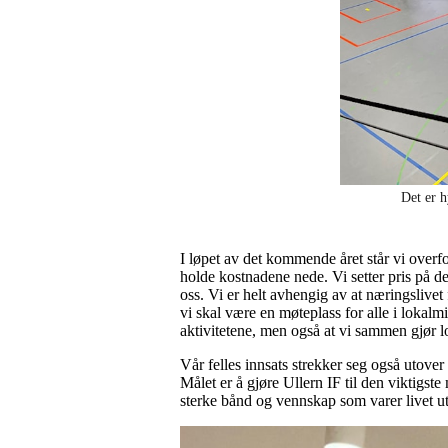
Det er h
I løpet av det kommende året står vi overfo
holde kostnadene nede. Vi setter pris på d
oss. Vi er helt avhengig av at næringslivet
vi skal være en møteplass for alle i lokalm
aktivitetene, men også at vi sammen gjør l
Vår felles innsats strekker seg også utover
Målet er å gjøre Ullern IF til den viktigst
sterke bånd og vennskap som varer livet ut