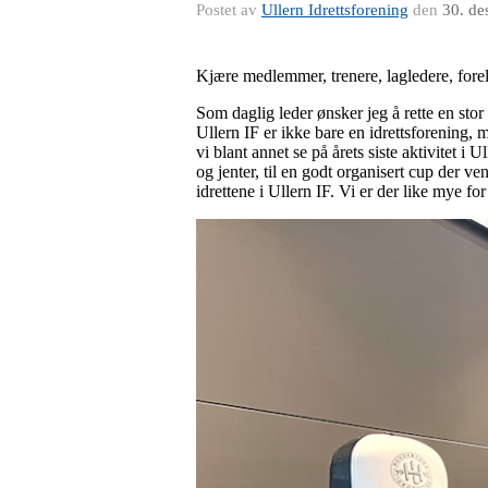
Postet av
Ullern Idrettsforening
den
30. de
Kjære medlemmer, trenere, lagledere, foreldr
Som daglig leder ønsker jeg å rette en stor 
Ullern IF er ikke bare en idrettsforening,
vi blant annet se på årets siste aktivitet i
og jenter, til en godt organisert cup der ve
idrettene i Ullern IF. Vi er der like mye f