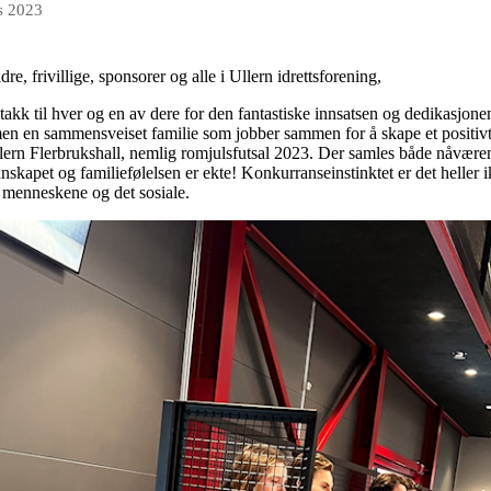
s 2023
e, frivillige, sponsorer og alle i Ullern idrettsforening,
takk til hver og en av dere for den fantastiske innsatsen og dedikasjonen d
 men en sammensveiset familie som jobber sammen for å skape et positivt
 Ullern Flerbrukshall, nemlig romjulsfutsal 2023. Der samles både nåværen
nnskapet og familiefølelsen er ekte! Konkurranseinstinktet er det heller 
or menneskene og det sosiale.