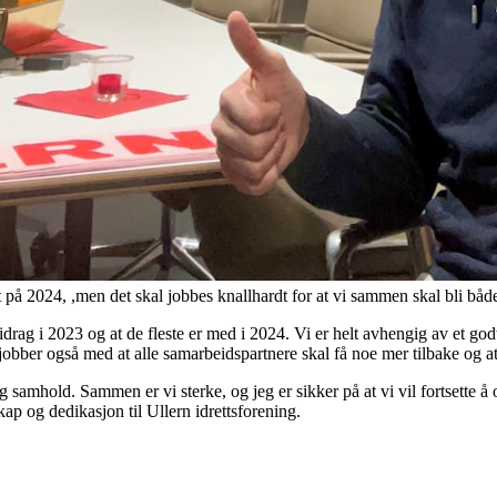
 på 2024, ,men det skal jobbes knallhardt for at vi sammen skal bli bå
bidrag i 2023 og at de fleste er med i 2024. Vi er helt avhengig av et go
Vi jobber også med at alle samarbeidspartnere skal få noe mer tilbake og 
amhold. Sammen er vi sterke, og jeg er sikker på at vi vil fortsette å 
kap og dedikasjon til Ullern idrettsforening.