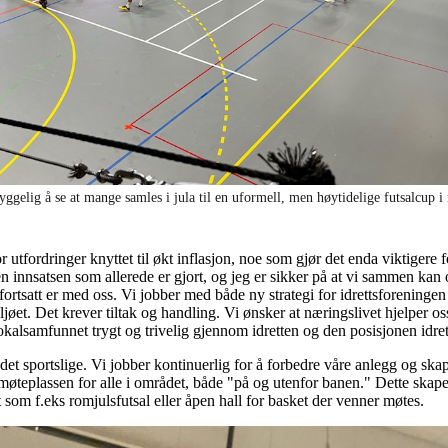
yggelig å se at mange samles i jula til en uformell, men høytidelige futsalcup i
r utfordringer knyttet til økt inflasjon, noe som gjør det enda viktigere 
en innsatsen som allerede er gjort, og jeg er sikker på at vi sammen kan
 fortsatt er med oss. Vi jobber med både ny strategi for idrettsforening
iljøet. Det krever tiltak og handling. Vi ønsker at næringslivet hjelper o
okalsamfunnet trygt og trivelig gjennom idretten og den posisjonen idret
 det sportslige. Vi jobber kontinuerlig for å forbedre våre anlegg og ska
e møteplassen for alle i området, både "på og utenfor banen." Dette skap
 som f.eks romjulsfutsal eller åpen hall for basket der venner møtes.