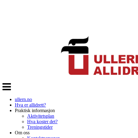
Veksle
navigasjon
ullern.no
Hva er allidrett?
Praktisk informasjon
Aktivitetsplan
Hva koster det?
Treningstider
Om oss