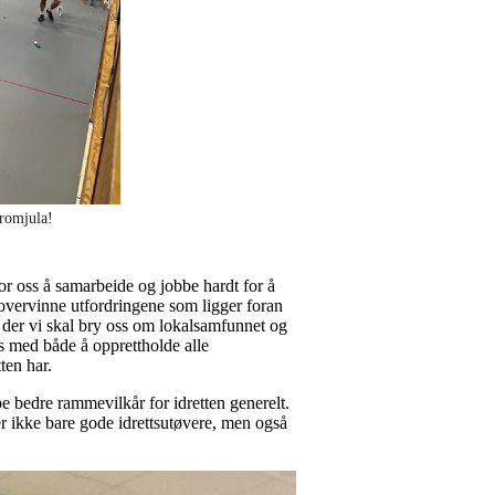
 romjula!
for oss å samarbeide og jobbe hardt for å
 overvinne utfordringene som ligger foran
en der vi skal bry oss om lokalsamfunnet og
ss med både å opprettholde alle
ten har.
pe bedre rammevilkår for idretten generelt.
er ikke bare gode idrettsutøvere, men også