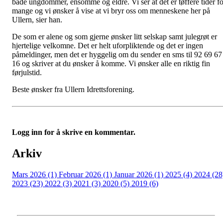
både ungdommer, ensomme og eldre. Vi ser at det er tøffere tider fo
mange og vi ønsker å vise at vi bryr oss om menneskene her på
Ullern, sier han.
De som er alene og som gjerne ønsker litt selskap samt julegrøt er
hjertelige velkomne. Det er helt uforpliktende og det er ingen
påmeldinger, men det er hyggelig om du sender en sms til 92 69 67
16 og skriver at du ønsker å komme. Vi ønsker alle en riktig fin
førjulstid.
Beste ønsker fra Ullern Idrettsforening.
Logg inn for å skrive en kommentar.
Arkiv
Mars 2026 (1)
Februar 2026 (1)
Januar 2026 (1)
2025 (4)
2024 (28
2023 (23)
2022 (3)
2021 (3)
2020 (5)
2019 (6)