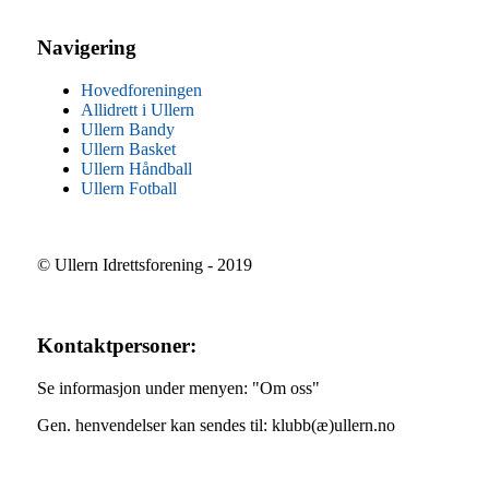
Navigering
Hovedforeningen
Allidrett i Ullern
Ullern Bandy
Ullern Basket
Ullern Håndball
Ullern Fotball
© Ullern Idrettsforening - 2019
Kontaktpersoner:
Se informasjon under menyen: "Om oss"
Gen. henvendelser kan sendes til: klubb(æ)ullern.no