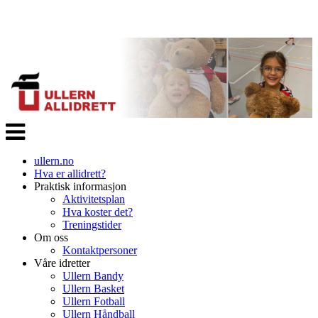
Veksle
navigasjon
ullern.no
Hva er allidrett?
Praktisk informasjon
Aktivitetsplan
Hva koster det?
Treningstider
Om oss
Kontaktpersoner
Våre idretter
Ullern Bandy
Ullern Basket
Ullern Fotball
Ullern Håndball