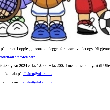
på kurset. I opplegget som planlegges for høsten vil det også bli gjenno
drett/allidrett-for-barn/
2023 og vår 2024 er kr. 1.800,- + kr. 200,- i medlemskontingent til Ulle
– ta kontakt på
allidrett@ullern.no
.
sheim på mail:
allidrett@ullern.no