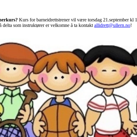
renerkurs?
Kurs for barneidrettstrener vil være torsdag 21.september kl
å delta som instruktører er velkomne å ta kontakt
allidrett@ullern.no
!