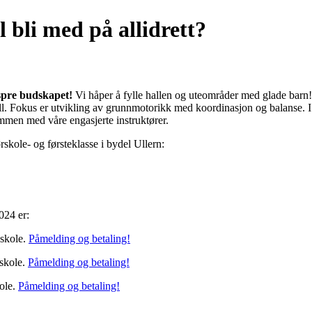
 bli med på allidrett?
 spre budskapet!
Vi håper å fylle hallen og uteområder med glade barn! V
ll. Fokus er utvikling av grunnmotorikk med koordinasjon og balanse. I 
mmen med våre engasjerte instruktører.
ørskole- og førsteklasse i bydel Ullern:
024 er:
 skole.
Påmelding og betaling!
skole.
Påmelding og betaling!
ole.
Påmelding og betaling!