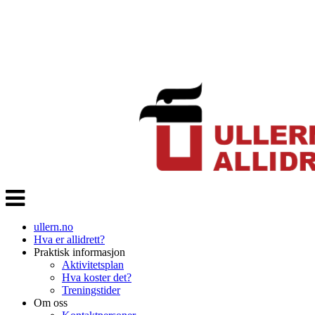
Veksle
navigasjon
ullern.no
Hva er allidrett?
Praktisk informasjon
Aktivitetsplan
Hva koster det?
Treningstider
Om oss