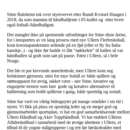
Stine Røisheim tok over styrevervet etter Randi Kvissel Haugen i
2018, da som mamma til håndballjente i 05-kullet og etter hvert
også fotball-/håndballgutt.
Det manglet ikke på spennende utfordringer for Stine disse årene,
for i innspurten av en lang prosess med nye Ullern Flerbrukshall,
kom koronapandemien seilende på en fjøl (eller et fly fra Italia
kanskje..) - og ikke før hadde vi fått "nøkkelen" til hallen så var
håndballen så godt som satt på pause. Først i Ullern, så i hele
Norge.
Det ble et par krevende annerledesår, men Ullern kom seg
helskinnet gjennom, uten for mye frafall av både spillere og
støtteapparat for øvrig, takket være - sier Stine, kreative og
engasjerte trenere som fant gode og kreative alternativer til
halltrening som holdt spillerne i gang, både sportslig og sosialt.
Stine har vært en viktig bidragsyter på mange områder i sin tid i
styret. Vi fikk på plass en sportslig leder og en meget god og
gjennomarbeidet sportsplan, vi har en god samarbeidsavtale mello
Ullern Håndball og Aker Topphåndball. Vi har etablert Ullerns
Allidrettstilbud i samarbeid med de øvrige idrettene i Ullern, et
tilbud til de yngste målgruppene i og rett før førskolealder med