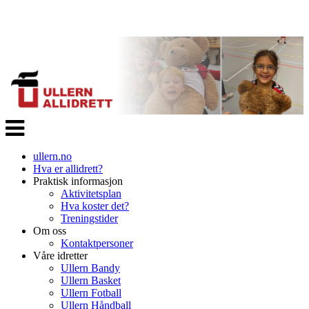
Veksle
navigasjon
ullern.no
Hva er allidrett?
Praktisk informasjon
Aktivitetsplan
Hva koster det?
Treningstider
Om oss
Kontaktpersoner
Våre idretter
Ullern Bandy
Ullern Basket
Ullern Fotball
Ullern Håndball