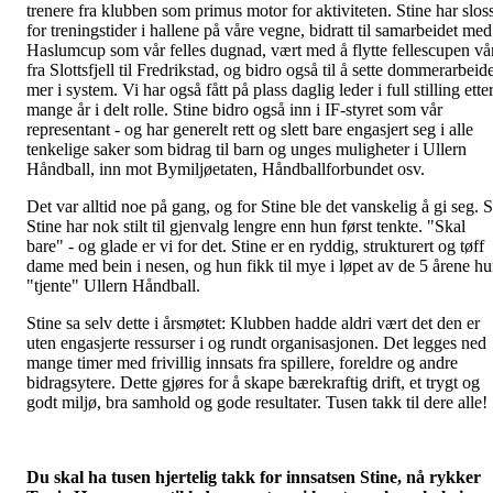
trenere fra klubben som primus motor for aktiviteten. Stine har slos
for treningstider i hallene på våre vegne, bidratt til samarbeidet med
Haslumcup som vår felles dugnad, vært med å flytte fellescupen vå
fra Slottsfjell til Fredrikstad, og bidro også til å sette dommerarbeid
mer i system. Vi har også fått på plass daglig leder i full stilling ette
mange år i delt rolle. Stine bidro også inn i IF-styret som vår
representant - og har generelt rett og slett bare engasjert seg i alle
tenkelige saker som bidrag til barn og unges muligheter i Ullern
Håndball, inn mot Bymiljøetaten, Håndballforbundet osv.
Det var alltid noe på gang, og for Stine ble det vanskelig å gi seg. 
Stine har nok stilt til gjenvalg lengre enn hun først tenkte. "Skal
bare" - og glade er vi for det. Stine er en ryddig, strukturert og tøff
dame med bein i nesen, og hun fikk til mye i løpet av de 5 årene h
"tjente" Ullern Håndball.
Stine sa selv dette i årsmøtet: Klubben hadde aldri vært det den er
uten engasjerte ressurser i og rundt organisasjonen. Det legges ned
mange timer med frivillig innsats fra spillere, foreldre og andre
bidragsytere. Dette gjøres for å skape bærekraftig drift, et trygt og
godt miljø, bra samhold og gode resultater. Tusen takk til dere alle!
Du skal ha tusen hjertelig takk for innsatsen Stine, nå rykker