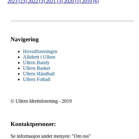
2023 (23)
2022 (3)
2021 (3)
2020 (5)
2019 (6)
Navigering
Hovedforeningen
Allidrett i Ullern
Ullern Bandy
Ullern Basket
Ullern Håndball
Ullern Fotball
© Ullern Idrettsforening - 2019
Kontaktpersoner:
Se informasjon under menyen: "Om oss"