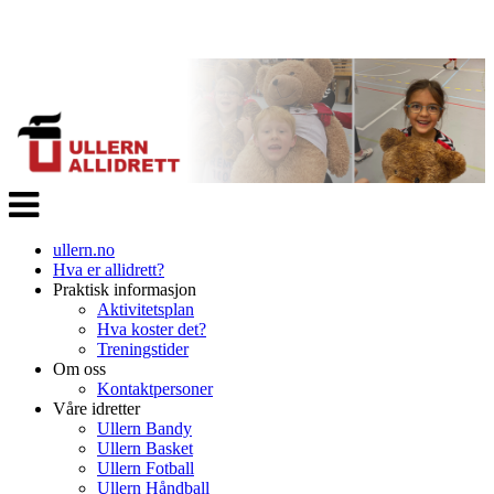
Veksle
navigasjon
ullern.no
Hva er allidrett?
Praktisk informasjon
Aktivitetsplan
Hva koster det?
Treningstider
Om oss
Kontaktpersoner
Våre idretter
Ullern Bandy
Ullern Basket
Ullern Fotball
Ullern Håndball