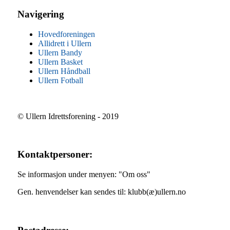
Navigering
Hovedforeningen
Allidrett i Ullern
Ullern Bandy
Ullern Basket
Ullern Håndball
Ullern Fotball
© Ullern Idrettsforening - 2019
Kontaktpersoner:
Se informasjon under menyen: "Om oss"
Gen. henvendelser kan sendes til: klubb(æ)ullern.no