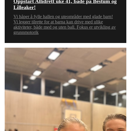
Oppstart Allidrett uke 41, både på Bestum og
Lilleaker!
Vi håper å fylle hallen og uteområder med glade barn!
Vi legger tilrette for at barna kan drive med ulike
aktiviteter, både med og uten ball. Fokus er utvikling av
grunnmotorik