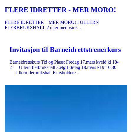
FLERE IDRETTER - MER MORO!
FLERE IDRETTER – MER MORO! I ULLERN
FLERBRUKSHALL 2 uker med våre…
Invitasjon til Barneidrettstrenerkurs
Barneidrettskurs Tid og Plass: Fredag 17.mars kveld kl 18-
21 Ullern flerbrukshall 3.etg Lørdag 18.mars kl 9-16:30
Ullern flerbrukshall Kursholdere…