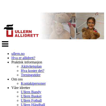
Veksle
navigasjon
ullern.no
Hva er allidrett?
Praktisk informasjon
Aktivitetsplan
Hva koster det?
Treningstider
Om oss
Kontaktpersoner
Våre idretter
Ullern Bandy
Ullern Basket
Ullern Fotball
Ullern Håndball