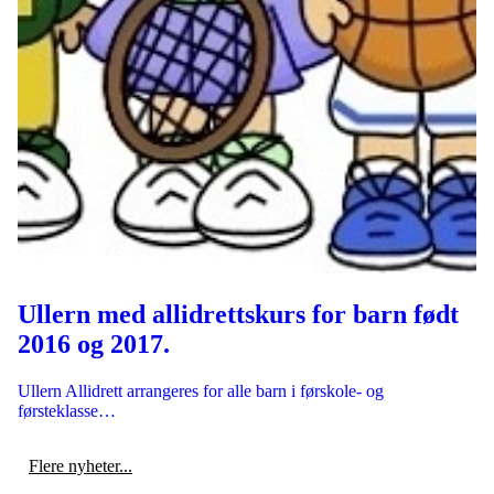
Ullern med allidrettskurs for barn født
2016 og 2017.
Ullern Allidrett arrangeres for alle barn i førskole- og
førsteklasse…
Flere nyheter...